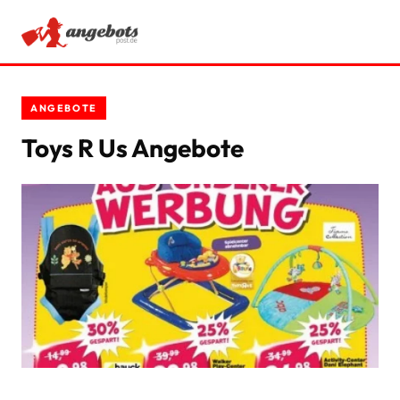
ANGEBOTE
ANGEBOTE
RATGEBER
Toys R Us Angebote
SCHNÄPPCHEN
SPARTIPPS