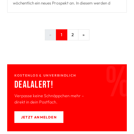
wöchentlich ein neues Prospekt an. In diesem werden d
«
1
2
»
KOSTENLOS & UNVERBINDLICH
Deal­Alert!
Verpasse keine Schnäppchen mehr –
direkt in dein Postfach.
JETZT ANMELDEN