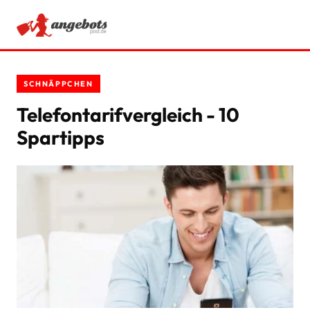
ANGEBOTE
SCHNÄPPCHEN
RATGEBER
Telefontarifvergleich - 10
Spartipps
SCHNÄPPCHEN
SPARTIPPS